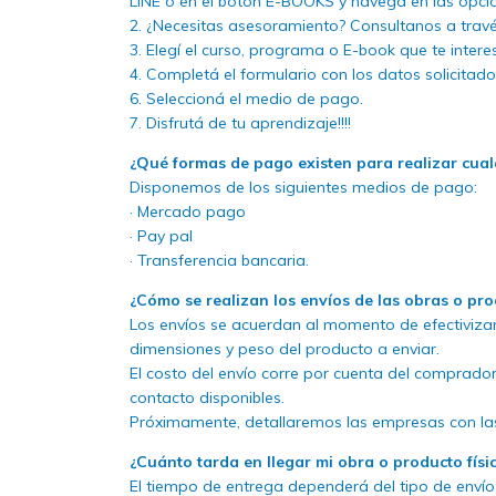
LINE o en el botón E-BOOKS y navegá en las opci
2. ¿Necesitas asesoramiento? Consultanos a travé
3. Elegí el curso, programa o E-book que te inte
4. Completá el formulario con los datos solicitado
6. Seleccioná el medio de pago.
7. Disfrutá de tu aprendizaje!!!!
¿Qué formas de pago existen para realizar cua
Disponemos de los siguientes medios de pago:
· Mercado pago
· Pay pal
· Transferencia bancaria.
¿Cómo se realizan los envíos de las obras o pro
Los envíos se acuerdan al momento de efectiviza
dimensiones y peso del producto a enviar.
El costo del envío corre por cuenta del comprador
contacto disponibles.
Próximamente, detallaremos las empresas con las
¿Cuánto tarda en llegar mi obra o producto físi
El tiempo de entrega dependerá del tipo de envío