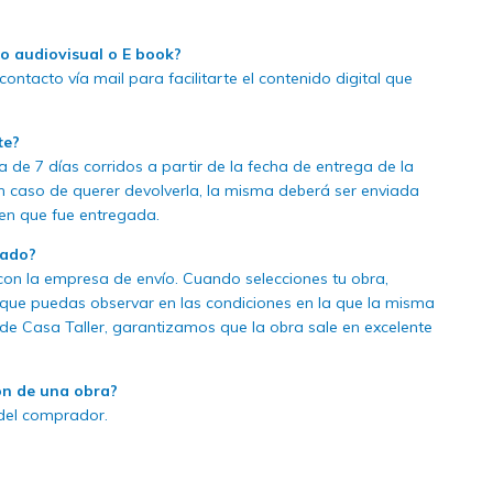
to audiovisual o E book?
ntacto vía mail para facilitarte el contenido digital que
te?
de 7 días corridos a partir de la fecha de entrega de la
En caso de querer devolverla, la misma deberá ser enviada
en que fue entregada.
tado?
on la empresa de envío. Cuando selecciones tu obra,
 que puedas observar en las condiciones en la que la misma
sde Casa Taller, garantizamos que la obra sale en excelente
ón de una obra?
 del comprador.