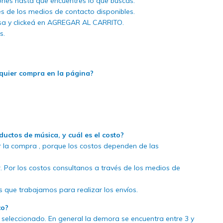
ones hasta que encuentres lo que buscas.
s de los medios de contacto disponibles.
resa y clickeá en AGREGAR AL CARRITO.
s.
lquier compra en la página?
ductos de música, y cuál es el costo?
r la compra , porque los costos dependen de las
. Por los costos consultanos a través de los medios de
 que trabajamos para realizar los envíos.
co?
 seleccionado. En general la demora se encuentra entre 3 y